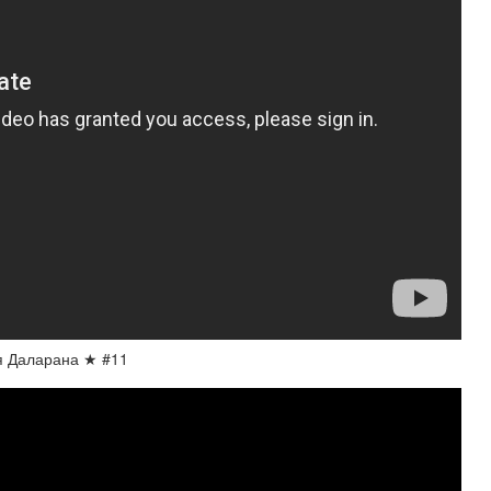
ья Даларана ★ #11