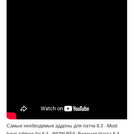
Самые необходимые аддоны для патча 8.3 - Must
have addons for 8.3 - WOW BFA: Видения Нзота 8.3