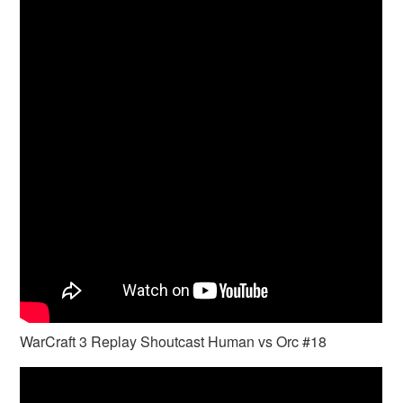
WarCraft 3 Replay Shoutcast Human vs Orc #18