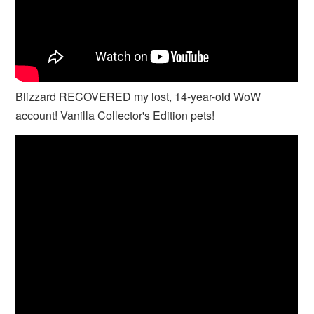
Blizzard RECOVERED my lost, 14-year-old WoW
account! Vanilla Collector's Edition pets!