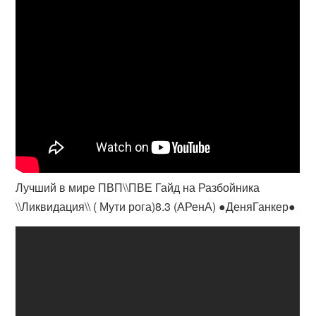
Лучший в мире ПВП\\ПВЕ Гайд на Разбойника
\\Ликвидация\\ ( Мути рога)8.3 (АРенА) ●ДеняГанкер●