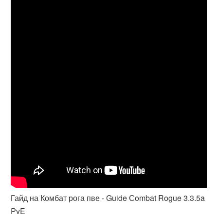
Гайд на Комбат рога пве - Guide Сombat Rogue 3.3.5a
PvE