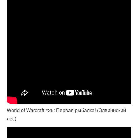
World of Warcraft #25: Первая рыбалка! (Элвиннский
лес)