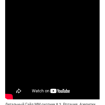
Детальный Гайд ММ охотник 8.3. Ротация, Азеритки,