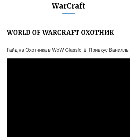
WarCraft
WORLD OF WARCRAFT ОХОТНИК
Гайд на Охотника в WoW Classic 🍦 Привкус Ваниллы