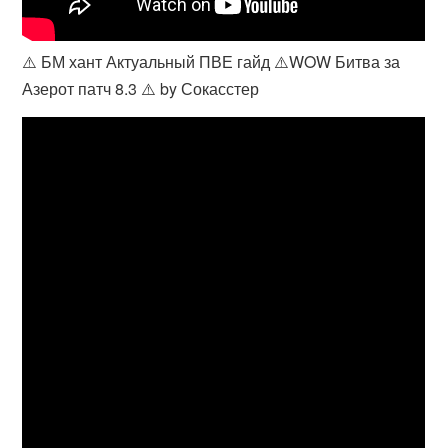
⚠️ БМ хант Актуальный ПВЕ гайд ⚠️WOW Битва за
Азерот патч 8.3 ⚠️ by Сокасстер