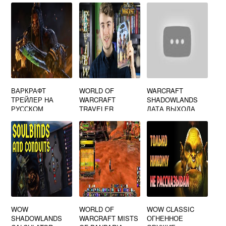
WOW
ВАРКРАФТ
WORLD OF
WARCRAFT
ТРЕЙЛЕР НА
WARCRAFT
SHADOWLANDS
РУССКОМ
TRAVELER
ДАТА ВЫХОДА
ПУТЕШЕСТВЕННИ
К
WOW
WORLD OF
WOW CLASSIC
SHADOWLANDS
WARCRAFT MISTS
ОГНЕННОЕ