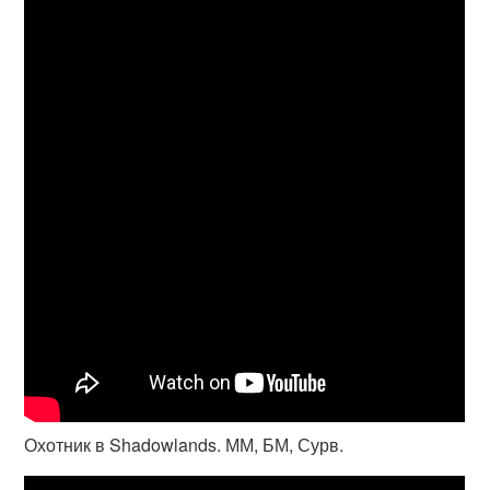
Охотник в Shadowlands. ММ, БМ, Сурв.