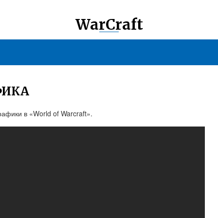
WarCraft
ФИКА
афики в «World of Warcraft».