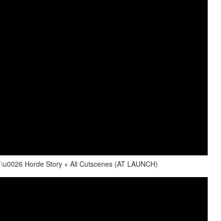
nce \u0026 Horde Story + All Cutscenes (AT LAUNCH)