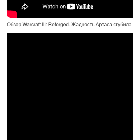
Обзор Warcraft III: Reforged. Жадность Артаса сгубила