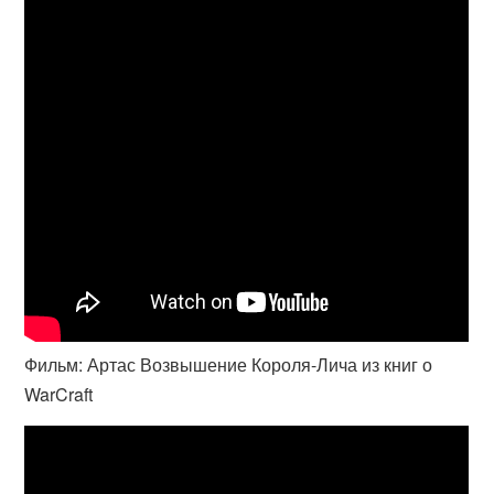
Фильм: Артас Возвышение Короля-Лича из книг о
WarCraft