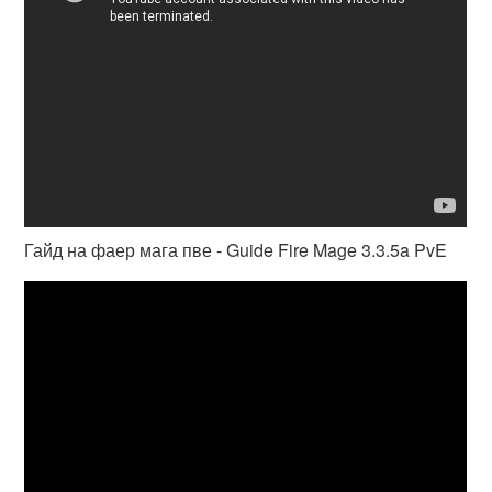
Гайд на фаер мага пве - Guide Fire Mage 3.3.5a PvE