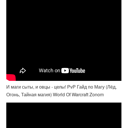
И маги сыты, и овцы - целы! PvP Гайд по Магу (Лёд,
Огонь, Тайная магия) World Of Warcraft Zonom