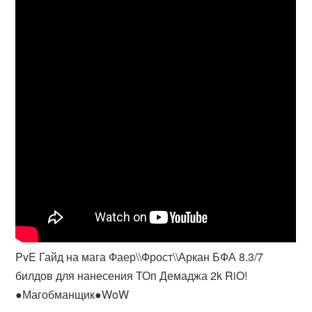
PvE Гайд на мага Фаер\\Фрост\\Аркан БФА 8.3/7
билдов для нанесения ТОп Демаджа 2k RiO!
●Магобманщик●WoW