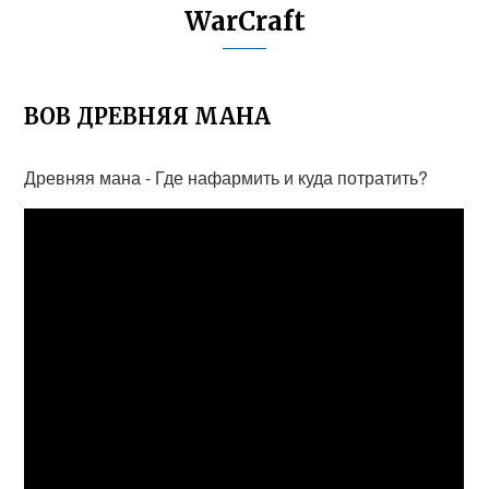
WarCraft
ВОВ ДРЕВНЯЯ МАНА
Древняя мана - Где нафармить и куда потратить?