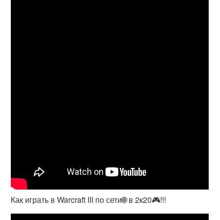
Как играть в Warcraft III по сети🌐 в 2к20🎮!!!