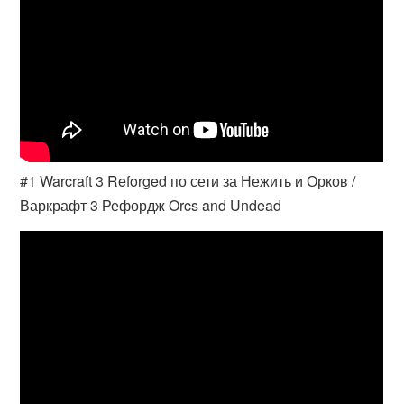
#1 Warcraft 3 Reforged по сети за Нежить и Орков /
Варкрафт 3 Рефордж Orcs and Undead