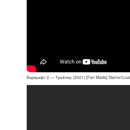
Варкрафт 2 — Трейлер (2021) [Fan Made] Slame/Слэ