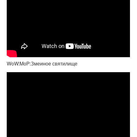
WoW:MoP:Змеиное святилище