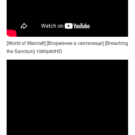
[World of Warcraft] [Вторжение в святилище] [Breaching
the Sanctum] 1080р60HD