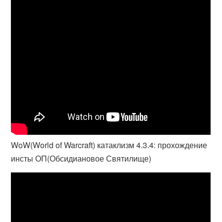
WoW(World of Warcraft) катаклизм 4.3.4: прохождение
инсты ОП(Обсидиановое Святилище)