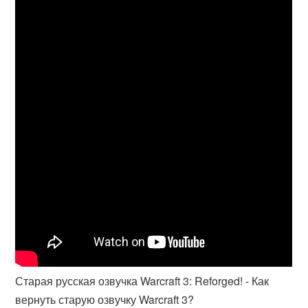
Старая русская озвучка Warcraft 3: Reforged! - Как
вернуть старую озвучку Warcraft 3?