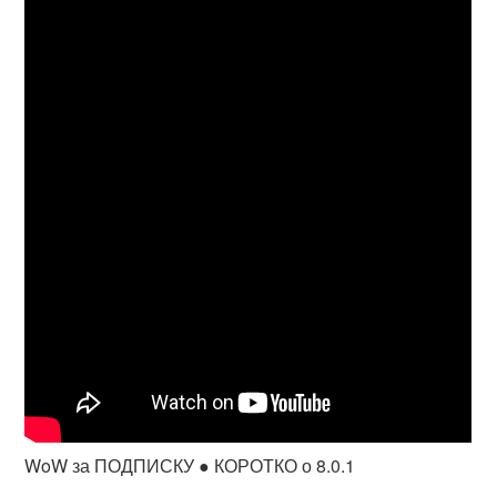
WoW за ПОДПИСКУ ● КОРОТКО о 8.0.1