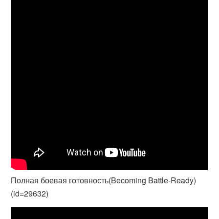
Полная боевая готовность(Becoming Battle-Ready)
(id=29632)