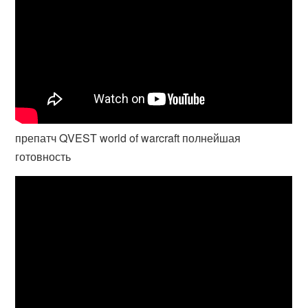
препатч QVEST world of warcraft полнейшая
готовность