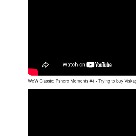
WoW Classic: Pshero Moments #4 - Trying to buy Visk