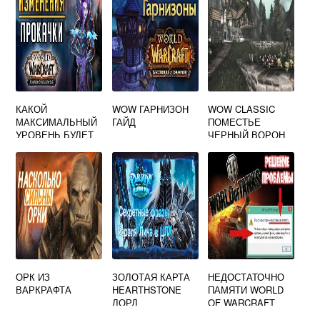
КАКОЙ
WOW ГАРНИЗОН
WOW CLASSIC
МАКСИМАЛЬНЫЙ
ГАЙД
ПОМЕСТЬЕ
УРОВЕНЬ БУДЕТ
ЧЕРНЫЙ ВОРОН
В WORLD OF
WARCRAFT
SHADOWLANDS
ОРК ИЗ
ЗОЛОТАЯ КАРТА
НЕДОСТАТОЧНО
ВАРКРАФТА
HEARTHSTONE
ПАМЯТИ WORLD
ЛОРД
OF WARCRAFT
ДЖАРАКСУС WOW