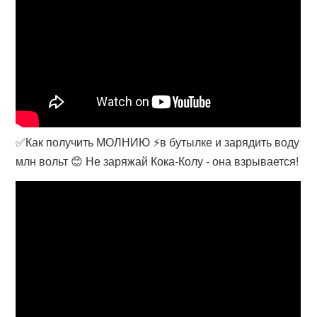
✅Как получить МОЛНИЮ ⚡в бутылке и зарядить воду
млн вольт 😊 Не заряжай Кока-Колу - она взрывается!