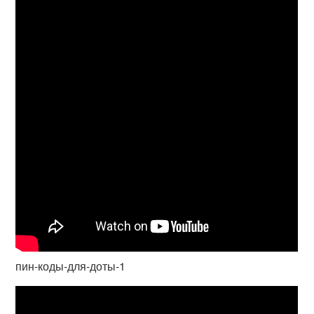
пин-коды-для-доты-1