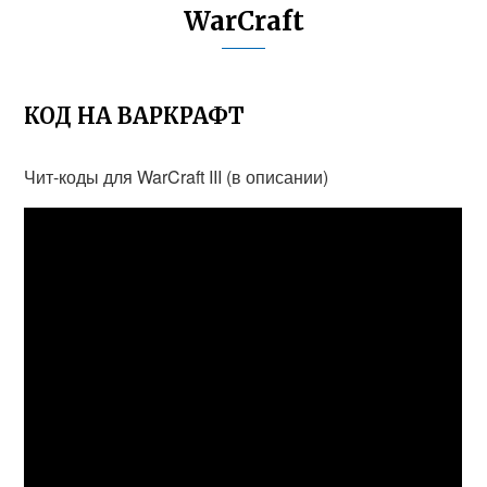
WarCraft
КОД НА ВАРКРАФТ
Чит-коды для WarCraft III (в описании)