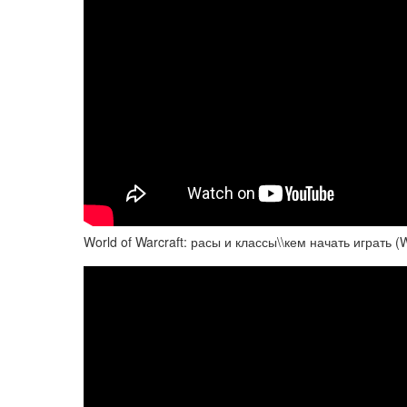
World of Warcraft: расы и классы\\кем начать играть (W