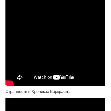
Странности в Хрониках Варкрафта