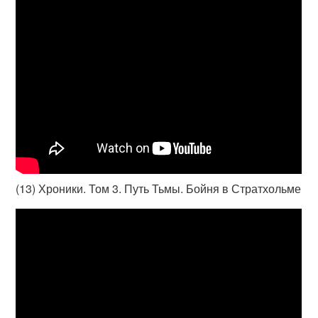
(13) Хроники. Том 3. Путь Тьмы. Бойня в Стратхольме