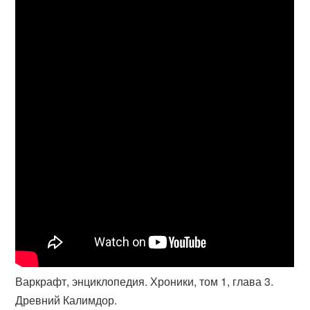
Варкрафт, энциклопедия. Хроники, том 1, глава 3.
Древний Калимдор.