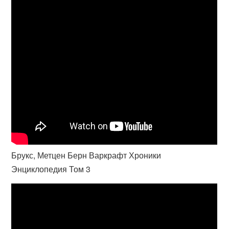
Брукс, Метцен Берн Варкрафт Хроники
Энциклопедия Том 3