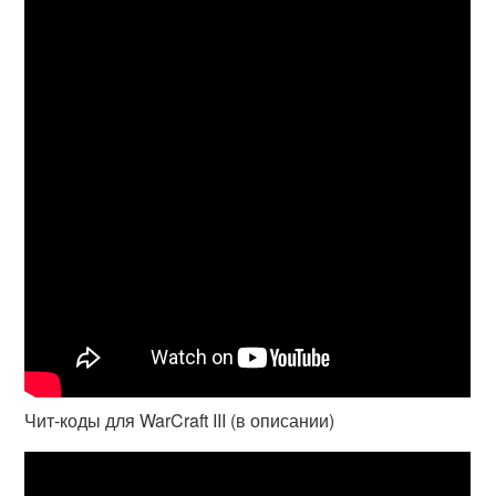
Чит-коды для WarCraft III (в описании)