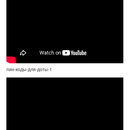
пин-коды-для-доты-1