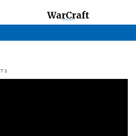
WarCraft
T 3