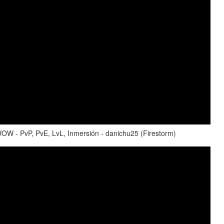
- PvP, PvE, LvL, Inmersión - danichu25 (Firestorm)